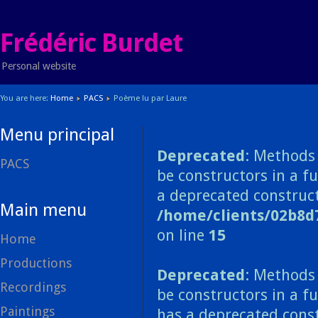
Frédéric Burdet
Personal website
You are here:
Home
PACS
Poème lu par Laure
Menu principal
Deprecated
: Methods 
PACS
be constructors in a f
a deprecated construct
Main menu
/home/clients/02b8d
on line
15
Home
Productions
Deprecated
: Methods 
Recordings
be constructors in a f
Paintings
has a deprecated const