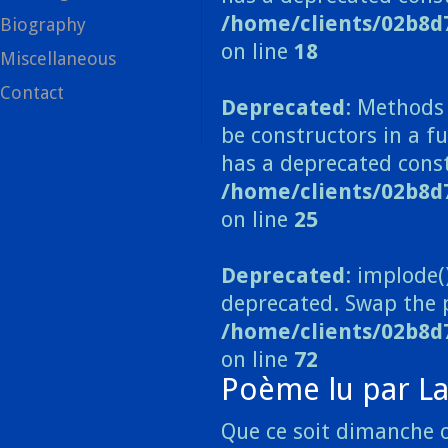
/home/clients/02b8d
Biography
on line
18
Miscellaneous
Contact
Deprecated
: Methods 
be constructors in a 
has a deprecated const
/home/clients/02b8
on line
25
Deprecated
: implode(
deprecated. Swap the 
/home/clients/02b8d
on line
72
Poème lu par L
Que ce soit dimanche 