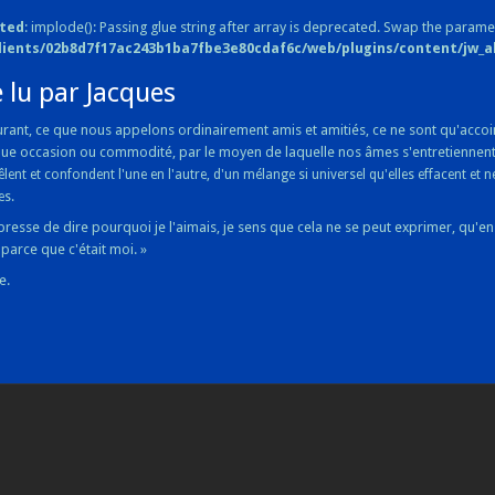
ted
: implode(): Passing glue string after array is deprecated. Swap the parame
lients/02b8d7f17ac243b1ba7fbe3e80cdaf6c/web/plugins/content/jw_all
 lu par Jacques
ant, ce que nous appelons ordinairement amis et amitiés, ce ne sont qu'accoin
ue occasion ou commodité, par le moyen de laquelle nos âmes s'entretiennen
êlent et confondent l'une en l'autre, d'un mélange si universel qu'elles effacent et 
es.
presse de dire pourquoi je l'aimais, je sens que cela ne se peut exprimer, qu'e
i, parce que c'était moi. »
e.