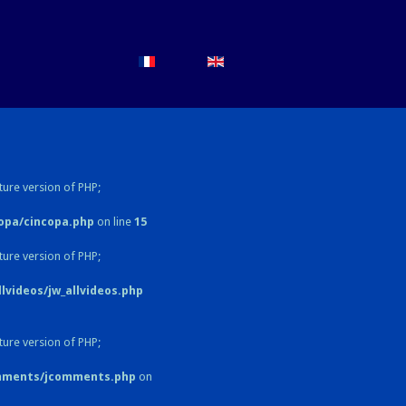
ture version of PHP;
opa/cincopa.php
on line
15
ture version of PHP;
videos/jw_allvideos.php
ture version of PHP;
omments/jcomments.php
on