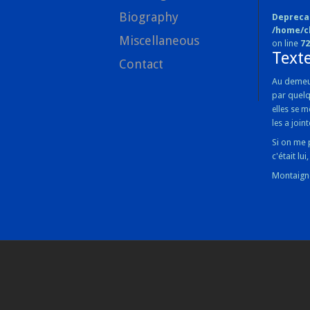
Biography
Depreca
/home/c
Miscellaneous
on line
72
Texte
Contact
Au demeur
par quelq
elles se m
les a joint
Si on me 
c'était lu
Montaign