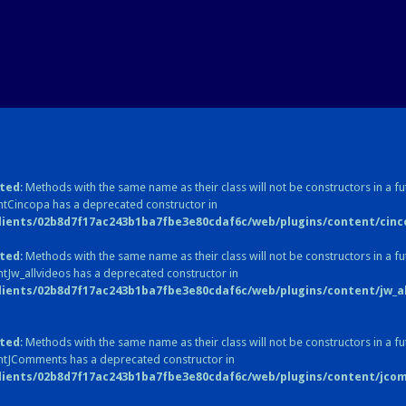
ted
: Methods with the same name as their class will not be constructors in a fu
tCincopa has a deprecated constructor in
lients/02b8d7f17ac243b1ba7fbe3e80cdaf6c/web/plugins/content/cinc
ted
: Methods with the same name as their class will not be constructors in a fu
tJw_allvideos has a deprecated constructor in
lients/02b8d7f17ac243b1ba7fbe3e80cdaf6c/web/plugins/content/jw_all
ted
: Methods with the same name as their class will not be constructors in a fu
ntJComments has a deprecated constructor in
lients/02b8d7f17ac243b1ba7fbe3e80cdaf6c/web/plugins/content/jc