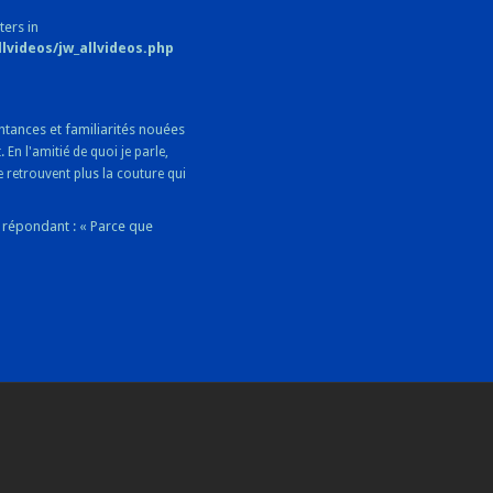
ters in
videos/jw_allvideos.php
tances et familiarités nouées
t.
En l'amitié de quoi je parle,
ne retrouvent plus la couture qui
n répondant : « Parce que