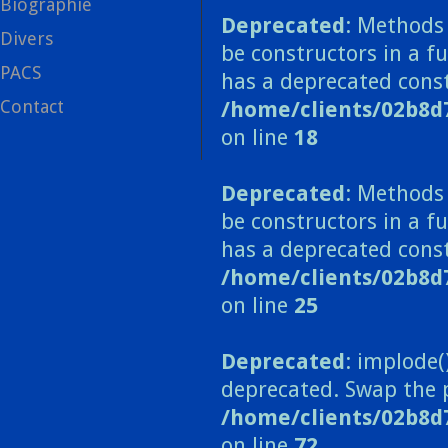
Biographie
Deprecated
: Methods 
Divers
be constructors in a f
PACS
has a deprecated const
Contact
/home/clients/02b8d
on line
18
Deprecated
: Methods 
be constructors in a 
has a deprecated const
/home/clients/02b8
on line
25
Deprecated
: implode(
deprecated. Swap the 
/home/clients/02b8d
on line
72