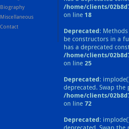
/home/clients/02b8d
Biography
on line
18
Miscellaneous
Contact
Deprecated
: Methods 
be constructors in a 
has a deprecated const
/home/clients/02b8
on line
25
Deprecated
: implode(
deprecated. Swap the 
/home/clients/02b8d
on line
72
Deprecated
: implode(
deprecated. Swap the 