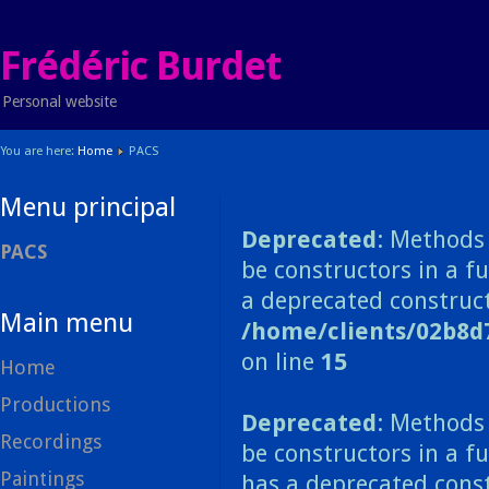
Frédéric Burdet
Personal website
You are here:
Home
PACS
Menu principal
Deprecated
: Methods 
PACS
be constructors in a f
a deprecated construct
Main menu
/home/clients/02b8d
on line
15
Home
Productions
Deprecated
: Methods 
Recordings
be constructors in a f
Paintings
has a deprecated const