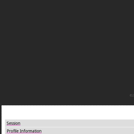
©2
Joomla! Debug Console
Session
Profile Information